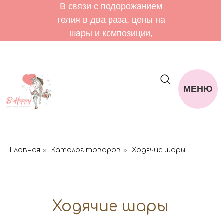
В связи с подорожанием
гелия в два раза, цены на
шары и композиции,
уточняйте у менеджера.
Мастерская работает Пн-Сб:
10.00-19.00. Вс: 11.00-18.00
МЕНЮ
»
»
Главная
Каталог товаров
Ходячие шары
Ходячие шары
Возду