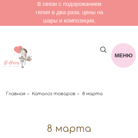
В связи с подорожанием
гелия в два раза, цены на
шары и композиции,
уточняйте у менеджера.
Мастерская работает Пн-Сб:
10.00-19.00. Вс: 11.00-18.00
МЕНЮ
»
»
Главная
Каталог товаров
8 марта
8 марта
Возду