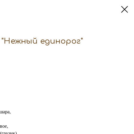
 "Нежный единорог"
шара,
вое,
(грузик)