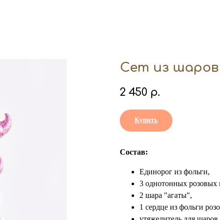
Сет из шаров
2 450
р.
Купить
Состав:
Единорог из фольги,
3 однотонных розовых 
2 шара "агаты",
1 сердце из фольги розо
утяжелитель для шаров 