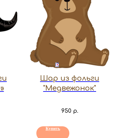
ги
Шар из фольги
»
"Медвежонок"
950
р.
Купить