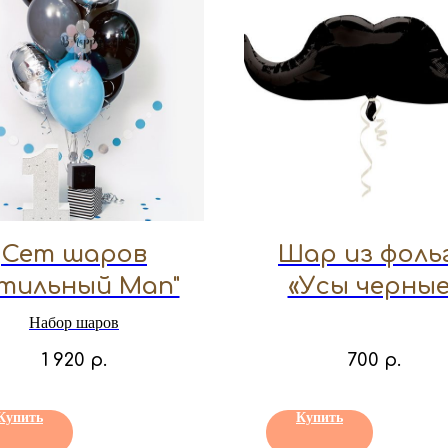
Сет шаров
Шар из фоль
тильный Man"
«Усы черные
Набор шаров
1 920
р.
700
р.
Купить
Купить