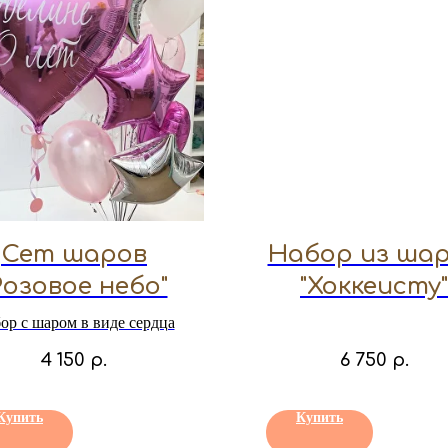
Сет шаров
Набор из ша
Розовое небо"
"Хоккеисту"
ор с шаром в виде сердца
4 150
р.
6 750
р.
Купить
Купить