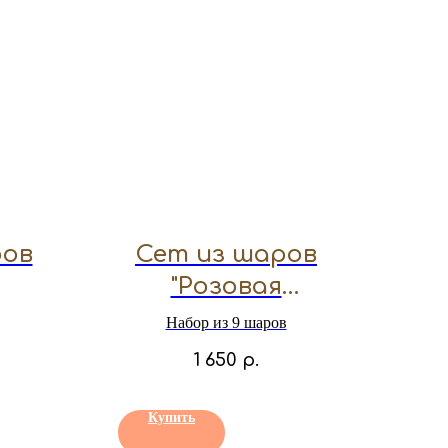
ров
Сет из шаров
"Розовая
снежинка"
Набор из 9 шаров
1 650
р.
Купить