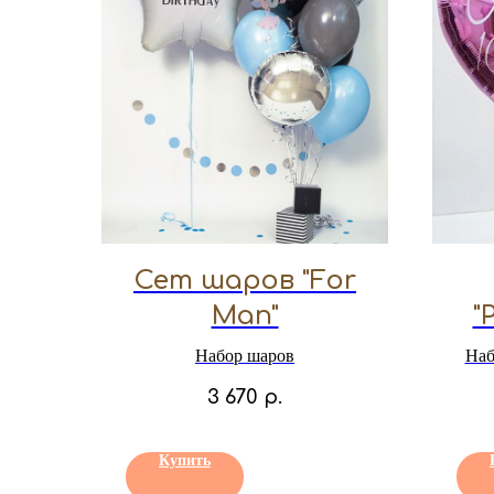
Сет шаров "For
Man"
"
Набор шаров
Наб
3 670
р.
Купить